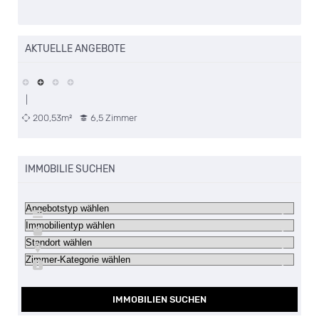
AKTUELLE ANGEBOTE
|
200,53m²
6,5 Zimmer
IMMOBILIE SUCHEN
Dü
IMMOBILIEN SUCHEN